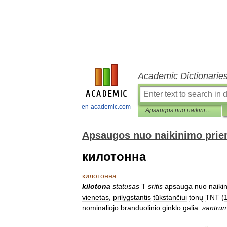
Academic Dictionarie
en-academic.com
Apsaugos nuo naikinimo priemonių enciklopedinis žodynas
Apsaugos nuo naikinimo prie
килотонна
килотонна
kilotona
statusas
T
sritis
apsauga
nuo
naiki
vienetas
,
prilygstantis
tūkstančiui
tonų
TNT
(
nominaliojo
branduolinio
ginklo
galia
.
santru