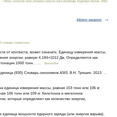
. –
Vilnius:
Generolo
Jono
Žemaičio
Lietuvos
karo
akademija
.
Eugenijus
Kisinas
.
2002
.
kiloton weapon
 словарь-справочник
сти от контекста, может означать: Единицу измерения массы,
рения энергии, равную 4,184×1012 Дж. Определяется как
детонации 1000 тонн… …
Википедия
 единица (830) Словарь синонимов ASIS. В.Н. Тришин. 2013 …
 единица измерения массы, равная 103 тонн или 106 кг.
ая 106 тонн или 109 кг. Килотонна и мегатонна
ии, которые определяют как количество энергии,
ая единица мощности ядерного заряда (или энергии взрыва),