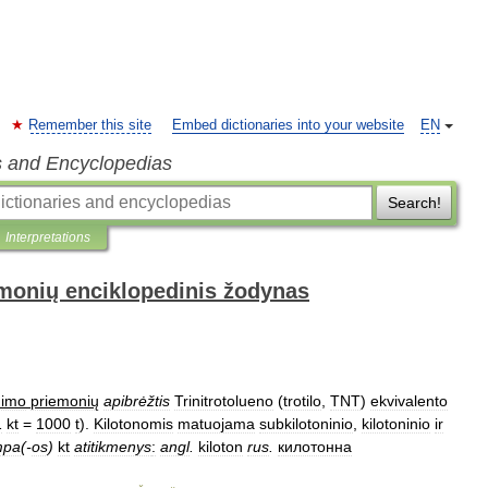
Remember this site
Embed dictionaries into your website
EN
s and Encyclopedias
Search!
Interpretations
monių enciklopedinis žodynas
nimo
priemonių
apibrėžtis
Trinitrotolueno
(
trotilo
,
TNT
)
ekvivalento
1
kt
=
1000
t
).
Kilotonomis
matuojama
subkilotoninio
,
kilotoninio
ir
mpa
(-
os
)
kt
atitikmenys
:
angl
.
kiloton
rus
.
килотонна