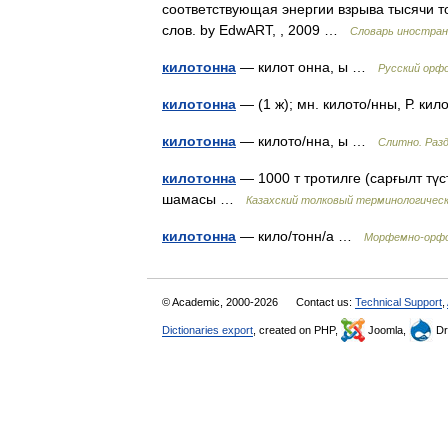
соответствующая энергии взрыва тысячи т
слов. by EdwART, , 2009 …
Словарь иностран
килотонна
— килот онна, ы …
Русский орф
килотонна
— (1 ж); мн. килото/нны, Р. к
килотонна
— килото/нна, ы …
Слитно. Разд
килотонна
— 1000 т тротилге (сарғылт түс
шамасы …
Казахский толковый терминологическ
килотонна
— кило/тонн/а …
Морфемно-орфо
© Academic, 2000-2026
Contact us:
Technical Support
,
Dictionaries export
, created on PHP,
Joomla,
Dr