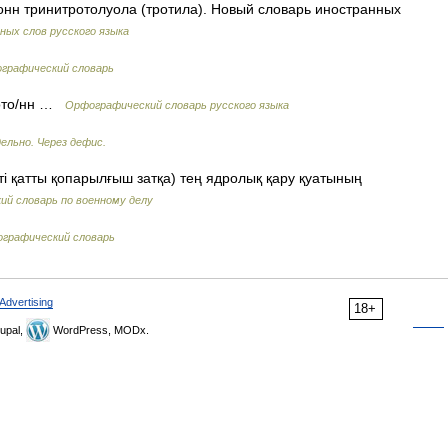
онн тринитротолуола (тротила). Новый словарь иностранных
ных слов русского языка
ографический словарь
илото/нн …
Орфографический словарь русского языка
ельно. Через дефис.
ті қатты қопарылғыш затқа) тең ядролық қару қуатының
ий словарь по военному делу
графический словарь
Advertising
18+
upal,
WordPress, MODx.