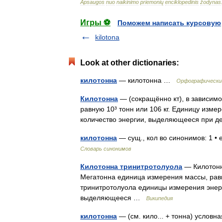
Apsaugos
nuo
naikinimo
priemonių
enciklopedinis
žodynas
Игры ⚽
Поможем написать курсовую
kilotona
Look at other dictionaries:
килотонна
— килотонна …
Орфографический
Килотонна
— (сокращённо кт), в зависимо
равную 10³ тонн или 106 кг. Единицу изме
количество энергии, выделяющееся при 
килотонна
— сущ., кол во синонимов: 1 •
Словарь синонимов
Килотонна тринитротолуола
— Килотонна
Мегатонна единица измерения массы, равн
тринитротолуола единицы измерения энерг
выделяющееся …
Википедия
килотонна
— (см. кило... + тонна) условн